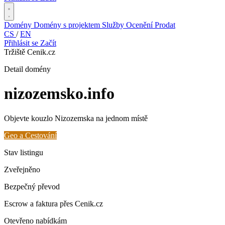
Domény
Domény s projektem
Služby
Ocenění
Prodat
CS
/
EN
Přihlásit se
Začít
Tržiště Cenik.cz
Detail domény
nizozemsko
.info
Objevte kouzlo Nizozemska na jednom místě
Geo a Cestování
Stav listingu
Zveřejněno
Bezpečný převod
Escrow a faktura přes Cenik.cz
Otevřeno nabídkám