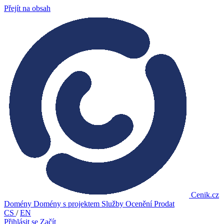
Přejít na obsah
Cenik.cz
Domény
Domény s projektem
Služby
Ocenění
Prodat
CS
/
EN
Přihlásit se
Začít