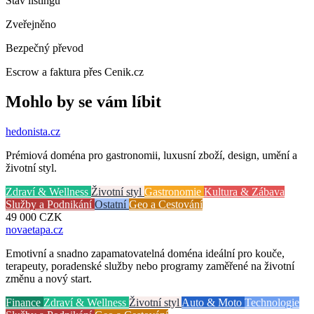
Stav listingu
Zveřejněno
Bezpečný převod
Escrow a faktura přes Cenik.cz
Mohlo by se vám líbit
hedonista
.cz
Prémiová doména pro gastronomii, luxusní zboží, design, umění a
životní styl.
Zdraví & Wellness
Životní styl
Gastronomie
Kultura & Zábava
Služby a Podnikání
Ostatní
Geo a Cestování
49 000
CZK
novaetapa
.cz
Emotivní a snadno zapamatovatelná doména ideální pro kouče,
terapeuty, poradenské služby nebo programy zaměřené na životní
změnu a nový start.
Finance
Zdraví & Wellness
Životní styl
Auto & Moto
Technologie