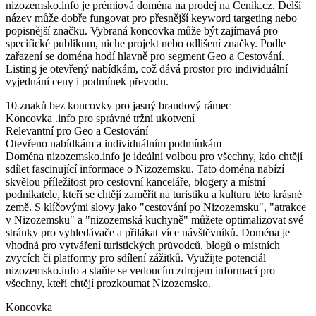
nizozemsko.info je prémiová doména na prodej na Cenik.cz. Delší
název může dobře fungovat pro přesnější keyword targeting nebo
popisnější značku. Vybraná koncovka může být zajímavá pro
specifické publikum, niche projekt nebo odlišení značky. Podle
zařazení se doména hodí hlavně pro segment Geo a Cestování.
Listing je otevřený nabídkám, což dává prostor pro individuální
vyjednání ceny i podmínek převodu.
10 znaků bez koncovky pro jasný brandový rámec
Koncovka .info pro správné tržní ukotvení
Relevantní pro Geo a Cestování
Otevřeno nabídkám a individuálním podmínkám
Doména nizozemsko.info je ideální volbou pro všechny, kdo chtějí
sdílet fascinující informace o Nizozemsku. Tato doména nabízí
skvělou příležitost pro cestovní kanceláře, blogery a místní
podnikatele, kteří se chtějí zaměřit na turistiku a kulturu této krásné
země. S klíčovými slovy jako "cestování po Nizozemsku", "atrakce
v Nizozemsku" a "nizozemská kuchyně" můžete optimalizovat své
stránky pro vyhledávače a přilákat více návštěvníků. Doména je
vhodná pro vytváření turistických průvodců, blogů o místních
zvycích či platformy pro sdílení zážitků. Využijte potenciál
nizozemsko.info a staňte se vedoucím zdrojem informací pro
všechny, kteří chtějí prozkoumat Nizozemsko.
Koncovka