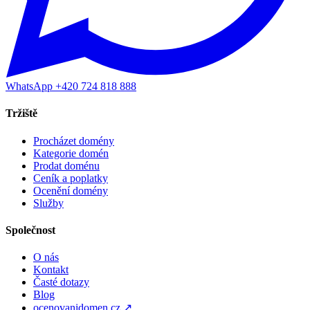
WhatsApp +420 724 818 888
Tržiště
Procházet domény
Kategorie domén
Prodat doménu
Ceník a poplatky
Ocenění domény
Služby
Společnost
O nás
Kontakt
Časté dotazy
Blog
ocenovanidomen.cz ↗