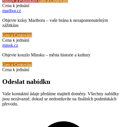
Služby a Podnikání
Geo a Cestování
Cena k jednání
maribor
.cz
Objevte krásy Mariboru – vaše brána k nezapomenutelným
zážitkům
Geo a Cestování
Cena k jednání
minsk
.cz
Objevte kouzlo Minsku – města historie a kultury
Geo a Cestování
Cena k jednání
Odeslat nabídku
Vaše kontaktní údaje předáme majiteli domény. Všechny nabídky
jsou nezávazné, dokud se nedomluvíte na finálních podmínkách
převodu.