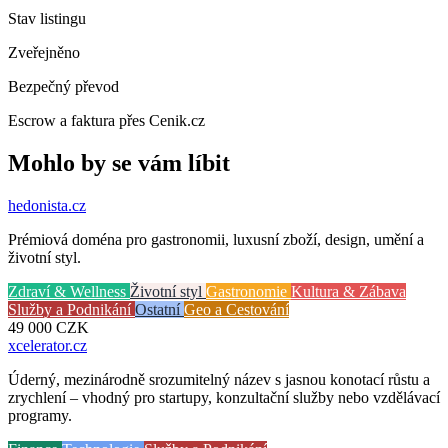
Stav listingu
Zveřejněno
Bezpečný převod
Escrow a faktura přes Cenik.cz
Mohlo by se vám líbit
hedonista
.cz
Prémiová doména pro gastronomii, luxusní zboží, design, umění a
životní styl.
Zdraví & Wellness
Životní styl
Gastronomie
Kultura & Zábava
Služby a Podnikání
Ostatní
Geo a Cestování
49 000
CZK
xcelerator
.cz
Úderný, mezinárodně srozumitelný název s jasnou konotací růstu a
zrychlení – vhodný pro startupy, konzultační služby nebo vzdělávací
programy.