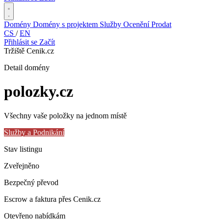
Domény
Domény s projektem
Služby
Ocenění
Prodat
CS
/
EN
Přihlásit se
Začít
Tržiště Cenik.cz
Detail domény
polozky
.cz
Všechny vaše položky na jednom místě
Služby a Podnikání
Stav listingu
Zveřejněno
Bezpečný převod
Escrow a faktura přes Cenik.cz
Otevřeno nabídkám