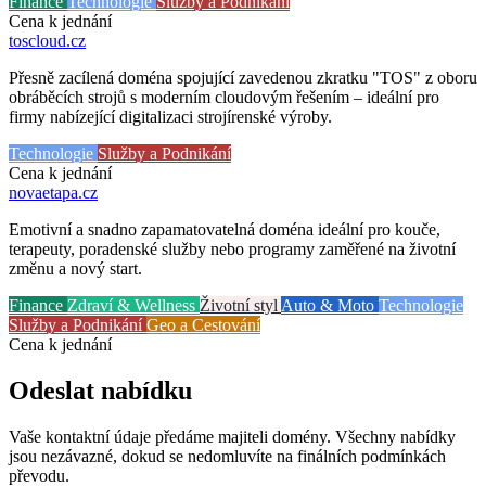
Finance
Technologie
Služby a Podnikání
Cena k jednání
toscloud
.cz
Přesně zacílená doména spojující zavedenou zkratku "TOS" z oboru
obráběcích strojů s moderním cloudovým řešením – ideální pro
firmy nabízející digitalizaci strojírenské výroby.
Technologie
Služby a Podnikání
Cena k jednání
novaetapa
.cz
Emotivní a snadno zapamatovatelná doména ideální pro kouče,
terapeuty, poradenské služby nebo programy zaměřené na životní
změnu a nový start.
Finance
Zdraví & Wellness
Životní styl
Auto & Moto
Technologie
Služby a Podnikání
Geo a Cestování
Cena k jednání
Odeslat nabídku
Vaše kontaktní údaje předáme majiteli domény. Všechny nabídky
jsou nezávazné, dokud se nedomluvíte na finálních podmínkách
převodu.