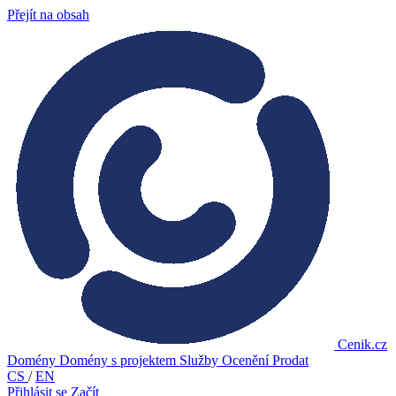
Přejít na obsah
Cenik.cz
Domény
Domény s projektem
Služby
Ocenění
Prodat
CS
/
EN
Přihlásit se
Začít