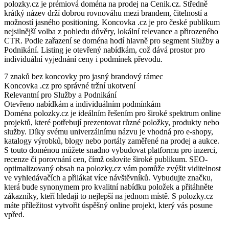
polozky.cz je prémiová doména na prodej na Cenik.cz. Středně
krátký název drží dobrou rovnováhu mezi brandem, čitelností a
možností jasného positioning. Koncovka .cz je pro české publikum
nejsilnější volba z pohledu důvěry, lokální relevance a přirozeného
CTR. Podle zařazení se doména hodí hlavně pro segment Služby a
Podnikání. Listing je otevřený nabídkám, což dává prostor pro
individuální vyjednání ceny i podmínek převodu.
7 znaků bez koncovky pro jasný brandový rámec
Koncovka .cz pro správné tržní ukotvení
Relevantní pro Služby a Podnikání
Otevřeno nabídkám a individuálním podmínkám
Doména polozky.cz je ideálním řešením pro široké spektrum online
projektů, které potřebují prezentovat různé položky, produkty nebo
služby. Díky svému univerzálnímu názvu je vhodná pro e-shopy,
katalogy výrobků, blogy nebo portály zaměřené na prodej a aukce.
S touto doménou můžete snadno vybudovat platformu pro inzerci,
recenze či porovnání cen, čímž oslovíte široké publikum. SEO-
optimalizovaný obsah na polozky.cz vám pomůže zvýšit viditelnost
ve vyhledávačích a přilákat více návštěvníků. Vybudujte značku,
která bude synonymem pro kvalitní nabídku položek a přitáhněte
zákazníky, kteří hledají to nejlepší na jednom místě. S polozky.cz
máte příležitost vytvořit úspěšný online projekt, který vás posune
vpřed.