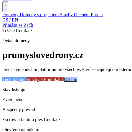
Domény
Domény s projektem
Služby
Ocenění
Prodat
CS
/
EN
Přihlásit se
Začít
Tržiště Cenik.cz
Detail domény
prumyslovedrony
.cz
představuje ideální platformu pro všechny, kteří se zajímají o moderní
Technologie
Služby a Podnikání
Ostatní
Stav listingu
Zveřejněno
Bezpečný převod
Escrow a faktura přes Cenik.cz
Otevřeno nabídkám