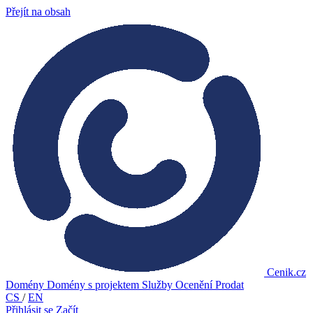
Přejít na obsah
Cenik.cz
Domény
Domény s projektem
Služby
Ocenění
Prodat
CS
/
EN
Přihlásit se
Začít