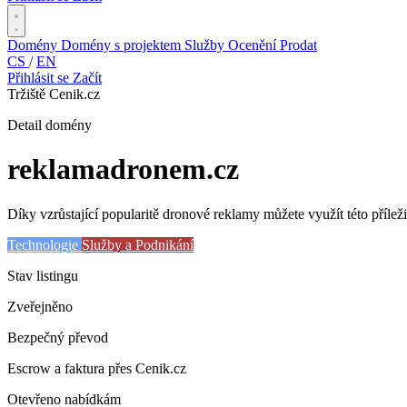
Domény
Domény s projektem
Služby
Ocenění
Prodat
CS
/
EN
Přihlásit se
Začít
Tržiště Cenik.cz
Detail domény
reklamadronem
.cz
Díky vzrůstající popularitě dronové reklamy můžete využít této příle
Technologie
Služby a Podnikání
Stav listingu
Zveřejněno
Bezpečný převod
Escrow a faktura přes Cenik.cz
Otevřeno nabídkám