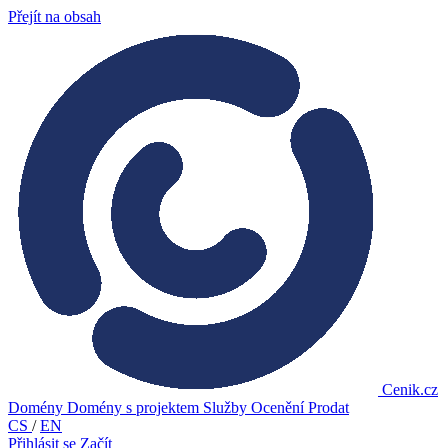
Přejít na obsah
Cenik.cz
Domény
Domény s projektem
Služby
Ocenění
Prodat
CS
/
EN
Přihlásit se
Začít