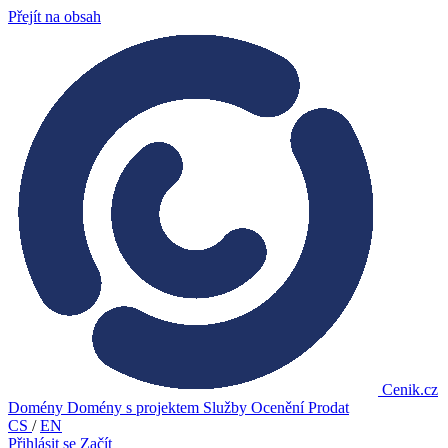
Přejít na obsah
Cenik.cz
Domény
Domény s projektem
Služby
Ocenění
Prodat
CS
/
EN
Přihlásit se
Začít