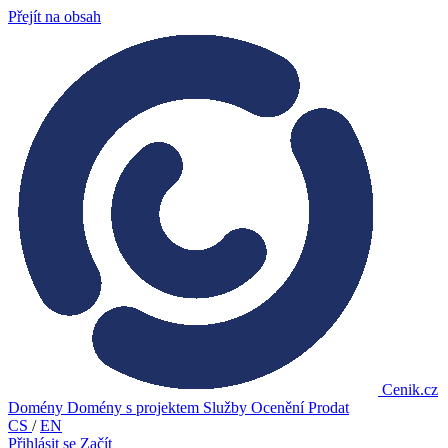
Přejít na obsah
Cenik.cz
Domény
Domény s projektem
Služby
Ocenění
Prodat
CS
/
EN
Přihlásit se
Začít