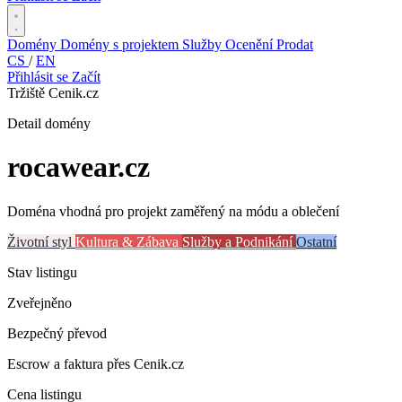
Domény
Domény s projektem
Služby
Ocenění
Prodat
CS
/
EN
Přihlásit se
Začít
Tržiště Cenik.cz
Detail domény
rocawear
.cz
Doména vhodná pro projekt zaměřený na módu a oblečení
Životní styl
Kultura & Zábava
Služby a Podnikání
Ostatní
Stav listingu
Zveřejněno
Bezpečný převod
Escrow a faktura přes Cenik.cz
Cena listingu