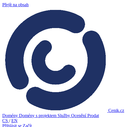
Přejít na obsah
Cenik.cz
Domény
Domény s projektem
Služby
Ocenění
Prodat
CS
/
EN
Přihlásit se
Začít