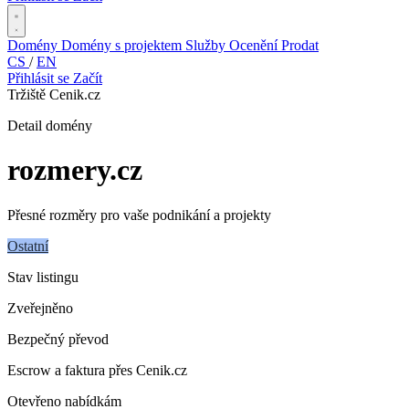
Domény
Domény s projektem
Služby
Ocenění
Prodat
CS
/
EN
Přihlásit se
Začít
Tržiště Cenik.cz
Detail domény
rozmery
.cz
Přesné rozměry pro vaše podnikání a projekty
Ostatní
Stav listingu
Zveřejněno
Bezpečný převod
Escrow a faktura přes Cenik.cz
Otevřeno nabídkám