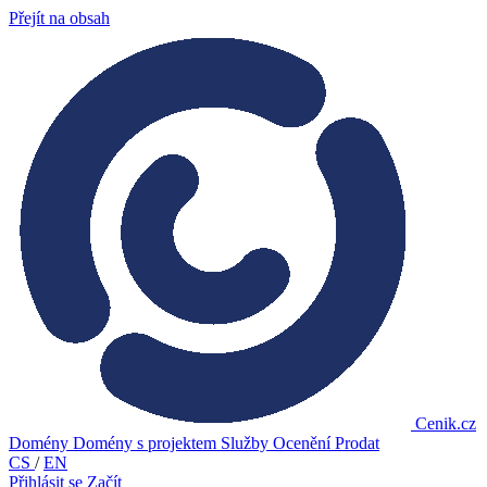
Přejít na obsah
Cenik.cz
Domény
Domény s projektem
Služby
Ocenění
Prodat
CS
/
EN
Přihlásit se
Začít