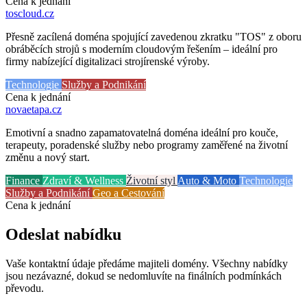
Cena k jednání
toscloud
.cz
Přesně zacílená doména spojující zavedenou zkratku "TOS" z oboru
obráběcích strojů s moderním cloudovým řešením – ideální pro
firmy nabízející digitalizaci strojírenské výroby.
Technologie
Služby a Podnikání
Cena k jednání
novaetapa
.cz
Emotivní a snadno zapamatovatelná doména ideální pro kouče,
terapeuty, poradenské služby nebo programy zaměřené na životní
změnu a nový start.
Finance
Zdraví & Wellness
Životní styl
Auto & Moto
Technologie
Služby a Podnikání
Geo a Cestování
Cena k jednání
Odeslat nabídku
Vaše kontaktní údaje předáme majiteli domény. Všechny nabídky
jsou nezávazné, dokud se nedomluvíte na finálních podmínkách
převodu.