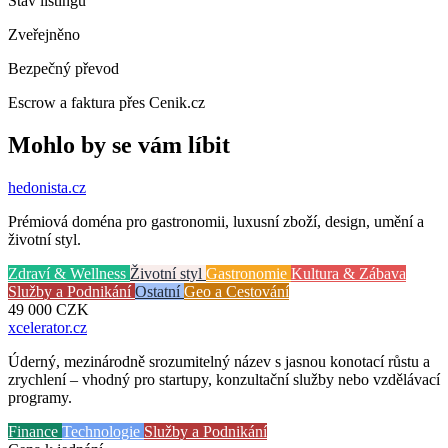
Stav listingu
Zveřejněno
Bezpečný převod
Escrow a faktura přes Cenik.cz
Mohlo by se vám líbit
hedonista
.cz
Prémiová doména pro gastronomii, luxusní zboží, design, umění a
životní styl.
Zdraví & Wellness
Životní styl
Gastronomie
Kultura & Zábava
Služby a Podnikání
Ostatní
Geo a Cestování
49 000
CZK
xcelerator
.cz
Úderný, mezinárodně srozumitelný název s jasnou konotací růstu a
zrychlení – vhodný pro startupy, konzultační služby nebo vzdělávací
programy.
Finance
Technologie
Služby a Podnikání