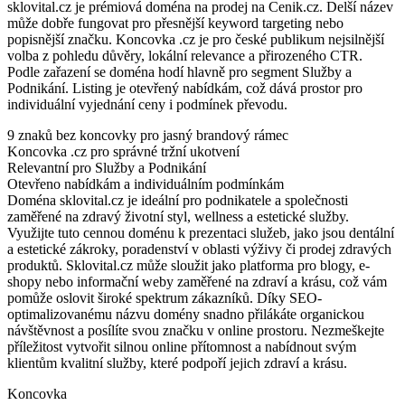
sklovital.cz je prémiová doména na prodej na Cenik.cz. Delší název
může dobře fungovat pro přesnější keyword targeting nebo
popisnější značku. Koncovka .cz je pro české publikum nejsilnější
volba z pohledu důvěry, lokální relevance a přirozeného CTR.
Podle zařazení se doména hodí hlavně pro segment Služby a
Podnikání. Listing je otevřený nabídkám, což dává prostor pro
individuální vyjednání ceny i podmínek převodu.
9 znaků bez koncovky pro jasný brandový rámec
Koncovka .cz pro správné tržní ukotvení
Relevantní pro Služby a Podnikání
Otevřeno nabídkám a individuálním podmínkám
Doména sklovital.cz je ideální pro podnikatele a společnosti
zaměřené na zdravý životní styl, wellness a estetické služby.
Využijte tuto cennou doménu k prezentaci služeb, jako jsou dentální
a estetické zákroky, poradenství v oblasti výživy či prodej zdravých
produktů. Sklovital.cz může sloužit jako platforma pro blogy, e-
shopy nebo informační weby zaměřené na zdraví a krásu, což vám
pomůže oslovit široké spektrum zákazníků. Díky SEO-
optimalizovanému názvu domény snadno přilákáte organickou
návštěvnost a posílíte svou značku v online prostoru. Nezmeškejte
příležitost vytvořit silnou online přítomnost a nabídnout svým
klientům kvalitní služby, které podpoří jejich zdraví a krásu.
Koncovka