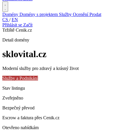
Domény
Domény s projektem
Služby
Ocenění
Prodat
CS
/
EN
Přihlásit se
Začít
Tržiště Cenik.cz
Detail domény
sklovital
.cz
Moderní služby pro zdravý a krásný život
Služby a Podnikání
Stav listingu
Zveřejněno
Bezpečný převod
Escrow a faktura přes Cenik.cz
Otevřeno nabídkám