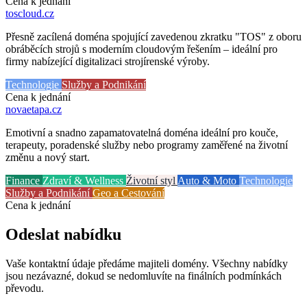
Cena k jednání
toscloud
.cz
Přesně zacílená doména spojující zavedenou zkratku "TOS" z oboru
obráběcích strojů s moderním cloudovým řešením – ideální pro
firmy nabízející digitalizaci strojírenské výroby.
Technologie
Služby a Podnikání
Cena k jednání
novaetapa
.cz
Emotivní a snadno zapamatovatelná doména ideální pro kouče,
terapeuty, poradenské služby nebo programy zaměřené na životní
změnu a nový start.
Finance
Zdraví & Wellness
Životní styl
Auto & Moto
Technologie
Služby a Podnikání
Geo a Cestování
Cena k jednání
Odeslat nabídku
Vaše kontaktní údaje předáme majiteli domény. Všechny nabídky
jsou nezávazné, dokud se nedomluvíte na finálních podmínkách
převodu.