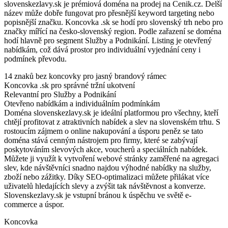
slovenskezlavy.sk je prémiová doména na prodej na Cenik.cz. Delší
název může dobře fungovat pro přesnější keyword targeting nebo
popisnější značku. Koncovka .sk se hodí pro slovenský trh nebo pro
značky mířící na česko-slovenský region. Podle zařazení se doména
hodí hlavně pro segment Služby a Podnikání. Listing je otevřený
nabídkám, což dává prostor pro individuální vyjednání ceny i
podmínek převodu.
14 znaků bez koncovky pro jasný brandový rámec
Koncovka .sk pro správné tržní ukotvení
Relevantní pro Služby a Podnikání
Otevřeno nabídkám a individuálním podmínkám
Doména slovenskezlavy.sk je ideální platformou pro všechny, kteří
chtějí profitovat z atraktivních nabídek a slev na slovenském trhu. S
rostoucím zájmem o online nakupování a úsporu peněz se tato
doména stává cenným nástrojem pro firmy, které se zabývají
poskytováním slevových akce, voucherů a speciálních nabídek.
Můžete ji využít k vytvoření webové stránky zaměřené na agregaci
slev, kde návštěvníci snadno najdou výhodné nabídky na služby,
zboží nebo zážitky. Díky SEO-optimalizaci můžete přilákat více
uživatelů hledajících slevy a zvýšit tak návštěvnost a konverze.
Slovenskezlavy.sk je vstupní bránou k úspěchu ve světě e-
commerce a úspor.
Koncovka