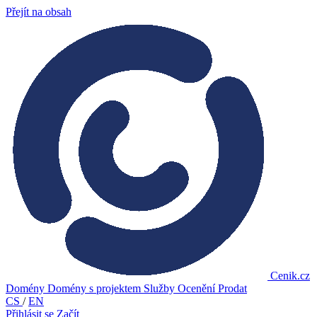
Přejít na obsah
Cenik.cz
Domény
Domény s projektem
Služby
Ocenění
Prodat
CS
/
EN
Přihlásit se
Začít