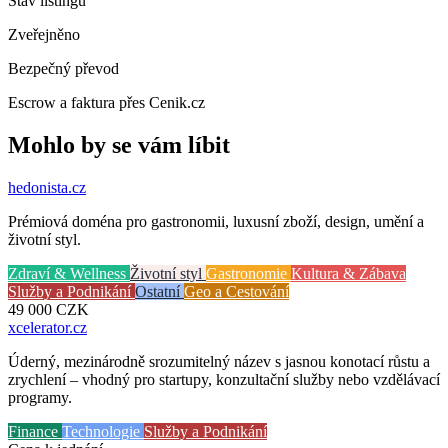
Stav listingu
Zveřejněno
Bezpečný převod
Escrow a faktura přes Cenik.cz
Mohlo by se vám líbit
hedonista
.cz
Prémiová doména pro gastronomii, luxusní zboží, design, umění a
životní styl.
Zdraví & Wellness
Životní styl
Gastronomie
Kultura & Zábava
Služby a Podnikání
Ostatní
Geo a Cestování
49 000
CZK
xcelerator
.cz
Úderný, mezinárodně srozumitelný název s jasnou konotací růstu a
zrychlení – vhodný pro startupy, konzultační služby nebo vzdělávací
programy.
Finance
Technologie
Služby a Podnikání