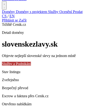
Domény
Domény s projektem
Služby
Ocenění
Prodat
CS
/
EN
Přihlásit se
Začít
Tržiště Cenik.cz
Detail domény
slovenskezlavy
.sk
Objevte nejlepší slovenské slevy na jednom místě
Služby a Podnikání
Stav listingu
Zveřejněno
Bezpečný převod
Escrow a faktura přes Cenik.cz
Otevřeno nabídkám