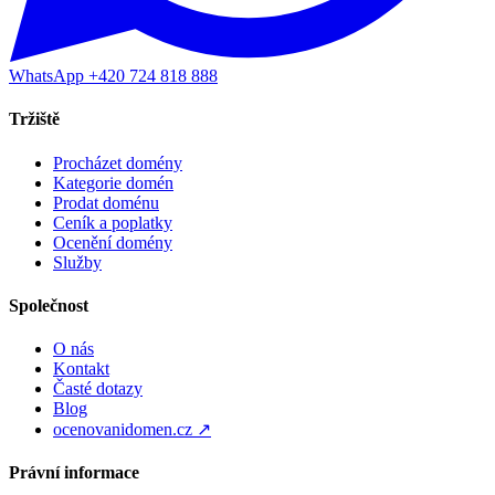
WhatsApp +420 724 818 888
Tržiště
Procházet domény
Kategorie domén
Prodat doménu
Ceník a poplatky
Ocenění domény
Služby
Společnost
O nás
Kontakt
Časté dotazy
Blog
ocenovanidomen.cz ↗
Právní informace