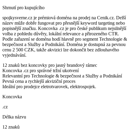
Shrnutí pro kupujícího
spojkysverne.cz je prémiová doména na prodej na Cenik.cz. Delší
název může dobře fungovat pro přesnější keyword targeting nebo
popisnější značku. Koncovka .cz je pro české publikum nejsilnější
volba z pohledu důvěry, lokální relevance a přirozeného CTR.
Podle zařazení se doména hodí hlavně pro segment Technologie &
bezpečnost a Služby a Podnikání. Doména je dostupná za pevnou
cenu 2 500 CZK, takže akvizici lze dokončit bez zdlouhavého
vyjednávání.
12 znaků bez koncovky pro jasný brandový rámec
Koncovka .cz pro správné tržní ukotvení
Relevantní pro Technologie & bezpečnost a Služby a Podnikání
Pevná cena a rychlejší akviziční proces
Ideální pro prodejce eletrotvarovek, elektrospojek.
Koncovka
.cz
Délka názvu
12 znaků