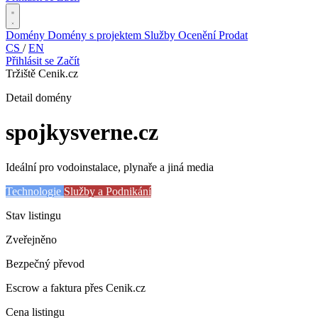
Domény
Domény s projektem
Služby
Ocenění
Prodat
CS
/
EN
Přihlásit se
Začít
Tržiště Cenik.cz
Detail domény
spojkysverne
.cz
Ideální pro vodoinstalace, plynaře a jiná media
Technologie
Služby a Podnikání
Stav listingu
Zveřejněno
Bezpečný převod
Escrow a faktura přes Cenik.cz
Cena listingu