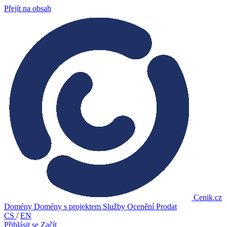
Přejít na obsah
Cenik.cz
Domény
Domény s projektem
Služby
Ocenění
Prodat
CS
/
EN
Přihlásit se
Začít