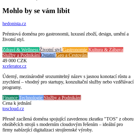
Mohlo by se vám líbit
hedonista
.cz
Prémiová doména pro gastronomii, luxusní zboží, design, umění a
životní styl.
Zdraví & Wellness
Životní styl
Gastronomie
Kultura & Zábava
Služby a Podnikání
Ostatní
Geo a Cestování
49 000
CZK
xcelerator
.cz
Úderný, mezinárodně srozumitelný název s jasnou konotací růstu a
zrychlení – vhodný pro startupy, konzultační služby nebo vzdělávací
programy.
Finance
Technologie
Služby a Podnikání
Cena k jednání
toscloud
.cz
Přesně zacílená doména spojující zavedenou zkratku "TOS" z oboru
obráběcích strojů s moderním cloudovým řešením – ideální pro
firmy nabízející digitalizaci strojírenské výroby.