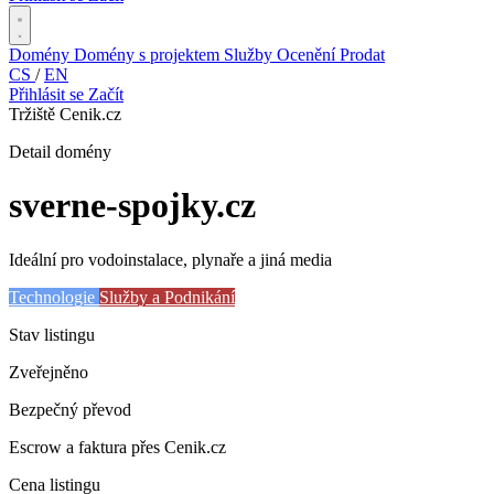
Domény
Domény s projektem
Služby
Ocenění
Prodat
CS
/
EN
Přihlásit se
Začít
Tržiště Cenik.cz
Detail domény
sverne-spojky
.cz
Ideální pro vodoinstalace, plynaře a jiná media
Technologie
Služby a Podnikání
Stav listingu
Zveřejněno
Bezpečný převod
Escrow a faktura přes Cenik.cz
Cena listingu