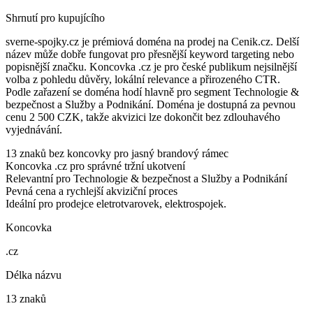
Shrnutí pro kupujícího
sverne-spojky.cz je prémiová doména na prodej na Cenik.cz. Delší
název může dobře fungovat pro přesnější keyword targeting nebo
popisnější značku. Koncovka .cz je pro české publikum nejsilnější
volba z pohledu důvěry, lokální relevance a přirozeného CTR.
Podle zařazení se doména hodí hlavně pro segment Technologie &
bezpečnost a Služby a Podnikání. Doména je dostupná za pevnou
cenu 2 500 CZK, takže akvizici lze dokončit bez zdlouhavého
vyjednávání.
13 znaků bez koncovky pro jasný brandový rámec
Koncovka .cz pro správné tržní ukotvení
Relevantní pro Technologie & bezpečnost a Služby a Podnikání
Pevná cena a rychlejší akviziční proces
Ideální pro prodejce eletrotvarovek, elektrospojek.
Koncovka
.cz
Délka názvu
13 znaků