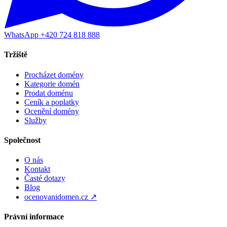
WhatsApp +420 724 818 888
Tržiště
Procházet domény
Kategorie domén
Prodat doménu
Ceník a poplatky
Ocenění domény
Služby
Společnost
O nás
Kontakt
Časté dotazy
Blog
ocenovanidomen.cz ↗
Právní informace