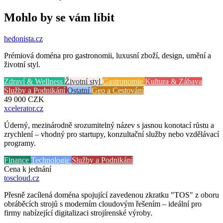
Mohlo by se vám líbit
hedonista
.cz
Prémiová doména pro gastronomii, luxusní zboží, design, umění a
životní styl.
Zdraví & Wellness
Životní styl
Gastronomie
Kultura & Zábava
Služby a Podnikání
Ostatní
Geo a Cestování
49 000
CZK
xcelerator
.cz
Úderný, mezinárodně srozumitelný název s jasnou konotací růstu a
zrychlení – vhodný pro startupy, konzultační služby nebo vzdělávací
programy.
Finance
Technologie
Služby a Podnikání
Cena k jednání
toscloud
.cz
Přesně zacílená doména spojující zavedenou zkratku "TOS" z oboru
obráběcích strojů s moderním cloudovým řešením – ideální pro
firmy nabízející digitalizaci strojírenské výroby.