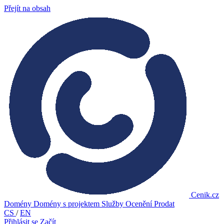
Přejít na obsah
Cenik.cz
Domény
Domény s projektem
Služby
Ocenění
Prodat
CS
/
EN
Přihlásit se
Začít