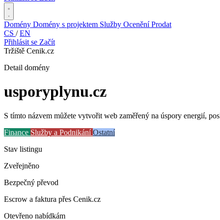
Domény
Domény s projektem
Služby
Ocenění
Prodat
CS
/
EN
Přihlásit se
Začít
Tržiště Cenik.cz
Detail domény
usporyplynu
.cz
S tímto názvem můžete vytvořit web zaměřený na úspory energií, posk
Finance
Služby a Podnikání
Ostatní
Stav listingu
Zveřejněno
Bezpečný převod
Escrow a faktura přes Cenik.cz
Otevřeno nabídkám