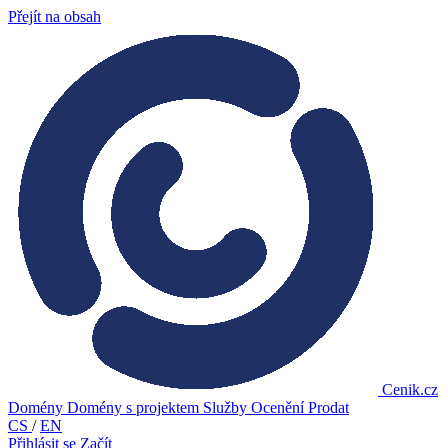
Přejít na obsah
Cenik.cz
Domény
Domény s projektem
Služby
Ocenění
Prodat
CS
/
EN
Přihlásit se
Začít