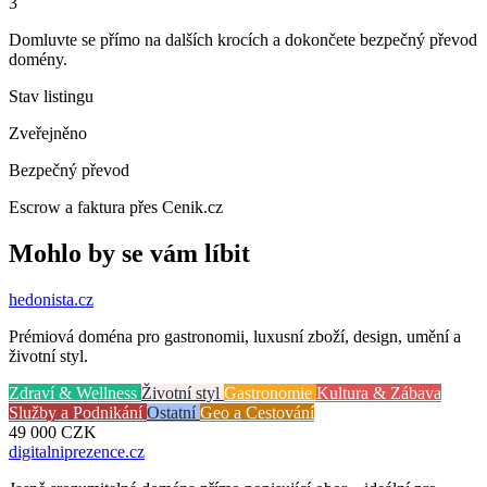
3
Domluvte se přímo na dalších krocích a dokončete bezpečný převod
domény.
Stav listingu
Zveřejněno
Bezpečný převod
Escrow a faktura přes Cenik.cz
Mohlo by se vám líbit
hedonista
.cz
Prémiová doména pro gastronomii, luxusní zboží, design, umění a
životní styl.
Zdraví & Wellness
Životní styl
Gastronomie
Kultura & Zábava
Služby a Podnikání
Ostatní
Geo a Cestování
49 000
CZK
digitalniprezence
.cz