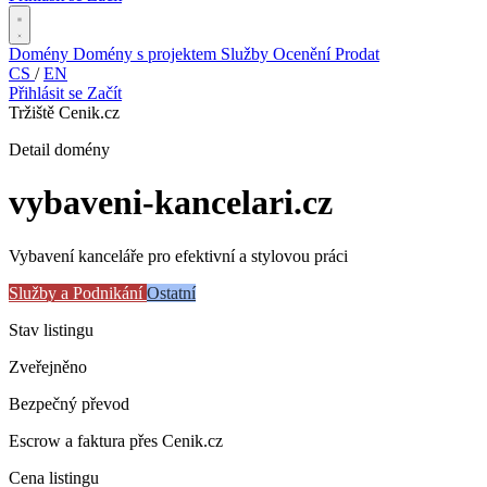
Domény
Domény s projektem
Služby
Ocenění
Prodat
CS
/
EN
Přihlásit se
Začít
Tržiště Cenik.cz
Detail domény
vybaveni-kancelari
.cz
Vybavení kanceláře pro efektivní a stylovou práci
Služby a Podnikání
Ostatní
Stav listingu
Zveřejněno
Bezpečný převod
Escrow a faktura přes Cenik.cz
Cena listingu