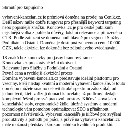
Shrnutí pro kupujícího
vybaveni-kancelari.cz je prémiová doména na prodej na Cenik.cz.
Delší název může dobře fungovat pro přesnější keyword targeting
nebo popisnější značku. Koncovka .cz je pro české publikum
nejsilnější volba z pohledu důvěry, lokální relevance a přirozeného
CTR. Podle zařazení se doména hodí hlavně pro segment Služby a
Podnikání a Ostatní. Doména je dostupná za pevnou cenu 10 000
CZK, takže akvizici lze dokončit bez zdlouhavého vyjednávání.
18 znaků bez koncovky pro jasný brandový rámec
Koncovka .cz pro správné tržní ukotvení
Relevantní pro Služby a Podnikání a Ostatní
Pevná cena a rychlejší akviziční proces
Doména vybaveni-kancelari.cz představuje ideální platformu pro
všechny, kteří hledají kvalitní a moderní vybavení kanceláře. S touto
doménou můžete snadno oslovit široké spektrum zákazníků, od
jednotlivců, kteří zařizují domácí kanceláře, až po firmy hledající
komplexní řešení pro své pracovní prostory. Klíčová slova jako
kancelářské stoly, ergonomické židle, úložné systémy a moderní
technologie vám pomohou optimalizovat SEO a přitáhnout
pozornost návštěvníků. Vybavení kanceláře je klíčové pro zvýšení
produktivity a pohodlí při práci, a právě na vybaveni-kancelari.cz
máte možnost představit širokou nabídku kvalitních produktů.