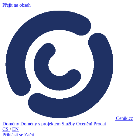
Přejít na obsah
Cenik.cz
Domény
Domény s projektem
Služby
Ocenění
Prodat
CS
/
EN
Přihlásit se
Začít