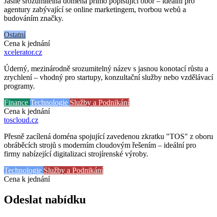
Jasně srozumitelná doména přímo popisující obor – ideální pro
agentury zabývající se online marketingem, tvorbou webů a
budováním značky.
Ostatní
Cena k jednání
xcelerator
.cz
Úderný, mezinárodně srozumitelný název s jasnou konotací růstu a
zrychlení – vhodný pro startupy, konzultační služby nebo vzdělávací
programy.
Finance
Technologie
Služby a Podnikání
Cena k jednání
toscloud
.cz
Přesně zacílená doména spojující zavedenou zkratku "TOS" z oboru
obráběcích strojů s moderním cloudovým řešením – ideální pro
firmy nabízející digitalizaci strojírenské výroby.
Technologie
Služby a Podnikání
Cena k jednání
Odeslat nabídku