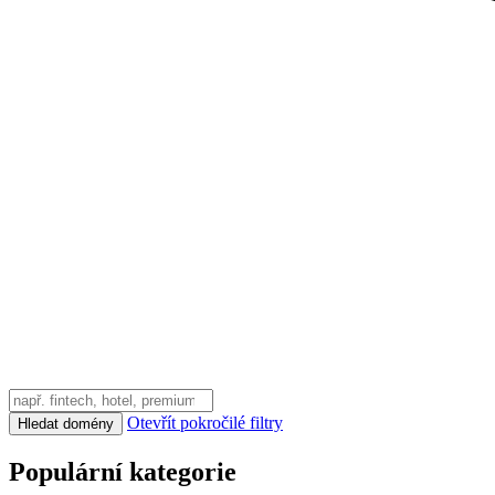
Otevřít pokročilé filtry
Hledat domény
Populární kategorie