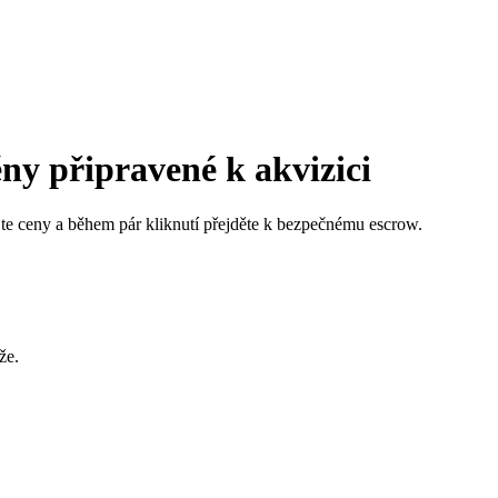
y připravené k akvizici
jte ceny a během pár kliknutí přejděte k bezpečnému escrow.
že.