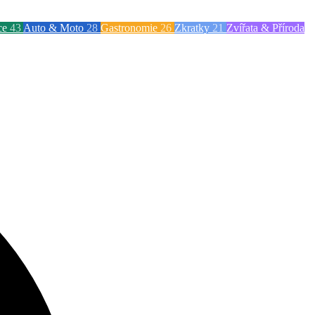
ce
43
Auto & Moto
28
Gastronomie
26
Zkratky
21
Zvířata & Příroda