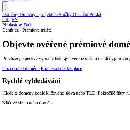
Domény
Domény s projektem
Služby
Ocenění
Prodat
CS
/
EN
Přihlásit se
Začít
Cenik.cz · Prémiové tržiště
Objevte ověřené prémiové domén
Procházejte pečlivě vybrané listingy ověřené našimi makléři, porovne
Chci prodat doménu
Procházet marketplace
Rychlé vyhledávání
Hledejte domény podle klíčového slova nebo TLD. Pokročilé filtry ní
Klíčové slovo nebo doména