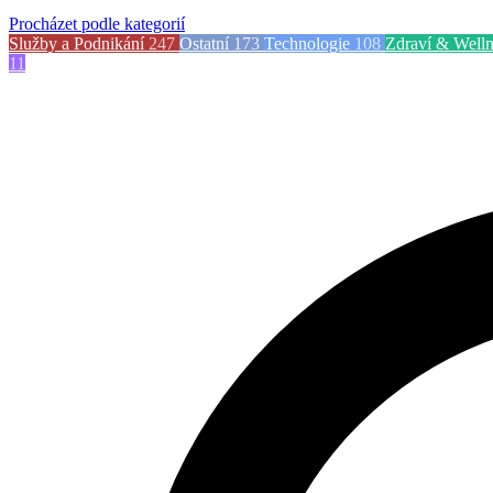
Procházet podle kategorií
Služby a Podnikání
247
Ostatní
173
Technologie
108
Zdraví & Welln
11