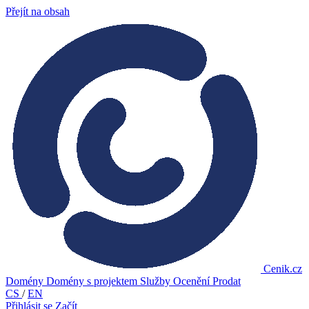
Přejít na obsah
Cenik.cz
Domény
Domény s projektem
Služby
Ocenění
Prodat
CS
/
EN
Přihlásit se
Začít