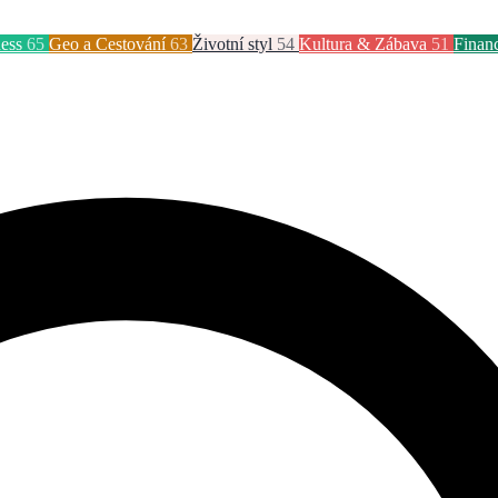
ess
65
Geo a Cestování
63
Životní styl
54
Kultura & Zábava
51
Finan