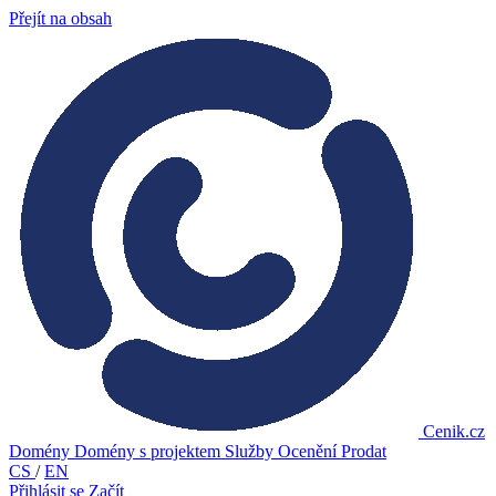
Přejít na obsah
Cenik.cz
Domény
Domény s projektem
Služby
Ocenění
Prodat
CS
/
EN
Přihlásit se
Začít