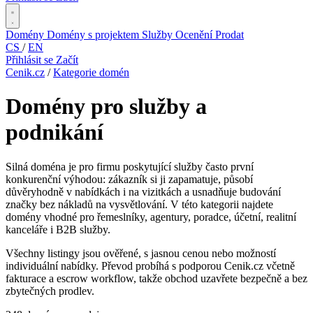
Domény
Domény s projektem
Služby
Ocenění
Prodat
CS
/
EN
Přihlásit se
Začít
Cenik.cz
/
Kategorie domén
Domény pro služby a
podnikání
Silná doména je pro firmu poskytující služby často první
konkurenční výhodou: zákazník si ji zapamatuje, působí
důvěryhodně v nabídkách i na vizitkách a usnadňuje budování
značky bez nákladů na vysvětlování. V této kategorii najdete
domény vhodné pro řemeslníky, agentury, poradce, účetní, realitní
kanceláře i B2B služby.
Všechny listingy jsou ověřené, s jasnou cenou nebo možností
individuální nabídky. Převod probíhá s podporou Cenik.cz včetně
fakturace a escrow workflow, takže obchod uzavřete bezpečně a bez
zbytečných prodlev.