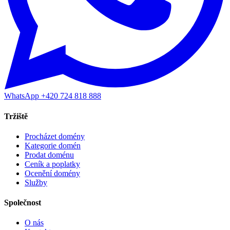
WhatsApp +420 724 818 888
Tržiště
Procházet domény
Kategorie domén
Prodat doménu
Ceník a poplatky
Ocenění domény
Služby
Společnost
O nás